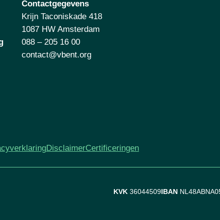
Contactgegevens
Krijn Taconiskade 418
1087 HW Amsterdam
g
088 – 205 16 00
contact@vbent.org
acyverklaring
Disclaimer
Certificeringen
KVK
36044509
IBAN
NL48ABNA0