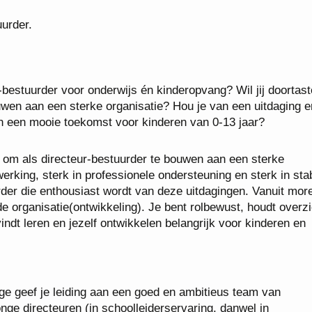
uurder.
r-bestuurder voor onderwijs én kinderopvang? Wil jij doortas
wen aan een sterke organisatie? Hou je van een uitdaging e
n een mooie toekomst voor kinderen van 0-13 jaar?
 om als directeur-bestuurder te bouwen aan een sterke
king, sterk in professionele ondersteuning en sterk in stabi
der die enthousiast wordt van deze uitdagingen. Vanuit mor
de organisatie(ontwikkeling). Je bent rolbewust, houdt overz
vindt leren en jezelf ontwikkelen belangrijk voor kinderen en
nge geef je leiding aan een goed en ambitieus team van
onge directeuren (in schoolleiderservaring, danwel in