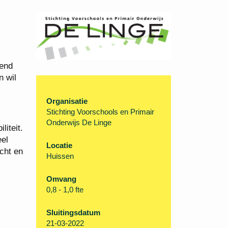
tend
n wil
Organisatie
Stichting Voorschools en Primair
Onderwijs De Linge
liteit.
eel
Locatie
icht en
Huissen
Omvang
0,8 - 1,0 fte
Sluitingsdatum
21-03-2022