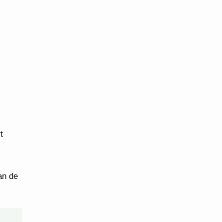
t
an de