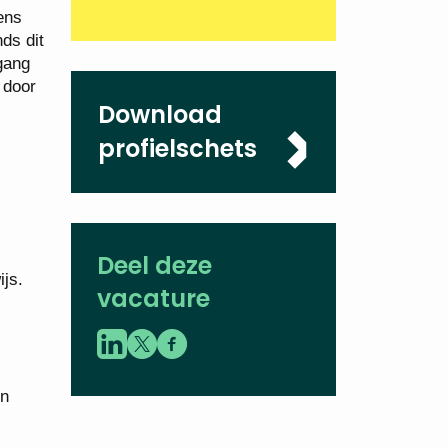
ens
nds dit
 gang
 door
Download
profielschets
Deel deze
ijs.
vacature
en