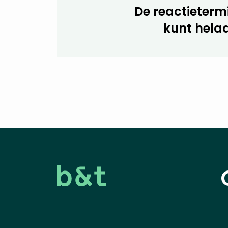
De reactietermi
kunt helaa