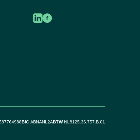
587764988
BIC
ABNANL2A
BTW
NL8125.36.757.B.01