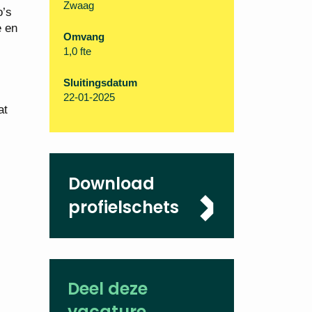
Zwaag
o’s
e en
Omvang
1,0 fte
Sluitingsdatum
22-01-2025
at
Download
profielschets
Deel deze
vacature