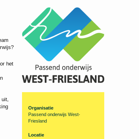
team
rwijs?
or het
en
uit,
king
Organisatie
Passend onderwijs West-
Friesland
Locatie