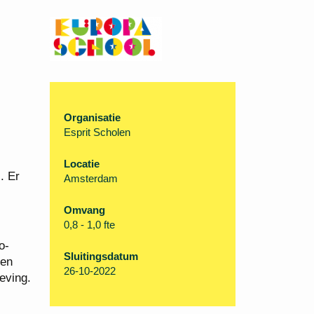
Organisatie
Esprit Scholen
s
Locatie
. Er
Amsterdam
Omvang
0,8 - 1,0 fte
o-
Sluitingsdatum
len
26-10-2022
eving.