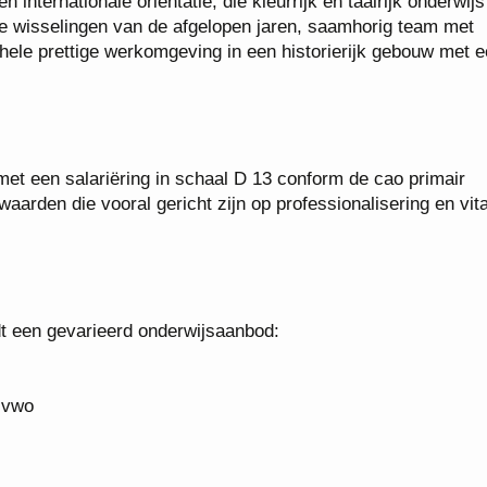
 een internationale oriëntatie, die kleurrijk en taalrijk onderwijs
e wisselingen van de afgelopen jaren, saamhorig team met
hele prettige werkomgeving in een historierijk gebouw met 
 met een salariëring in schaal D 13 conform de cao primair
rden die vooral gericht zijn op professionalisering en vital
dt een gevarieerd onderwijsaanbod:
n vwo