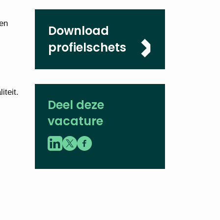
een
Download
profielschets
iteit.
Deel deze
vacature