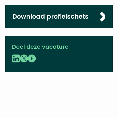
Omvang
0,6 fte
Sluitingsdatum
22-05-2022
Download
profielschets
Deel deze vacature