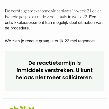
Voor meer informatie kun je contact opnemen met
Carmen Piscopo (B&T) via 088 20 51 600 of met
Pieter Gilden (bestuurder Fluvium) via 06-29053436
of met Ineke van Beuzekom (HR adviseur Fluvium)
via 06-44405947.
De eerste gespreksronde vindt plaats in week 21 en
de tweede gespreksronde vindt plaats in week
22.
Een ontwikkelassessment kan mogelijk deel
uitmaken van de procedure.
We zien je reactie graag uiterlijk 22 mei tegemoet.
De reactietermijn is
inmiddels verstreken. U kunt
helaas niet meer