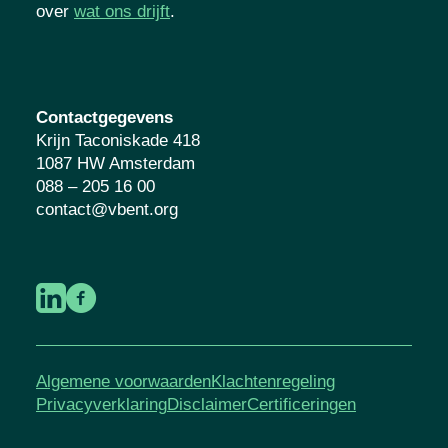
georganiseerd en maatschappelijk
verbonden.
Samen werken we aan een
kansrijke toekomst voor kinderen en
jongeren. Lees meer over
wat ons drijft
.
Contactgegevens
Krijn Taconiskade 418
1087 HW Amsterdam
088 – 205 16 00
contact@vbent.org
Algemene voorwaarden
Klachtenregeling