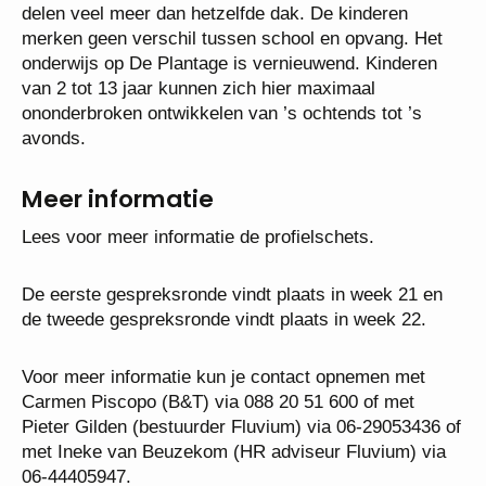
Kindcentrum De Plantage bestaat nog maar een
paar jaar. Het multifunctionele gebouw waarin het nu
is gehuisvest, is gloednieuw. De Plantage geeft echt
betekenis aan het begrip kindcentrum.
Buitenschoolse opvang, peuterspeelzaal
(Fantaziehuis) en onderwijs delen veel meer dan
hetzelfde dak. De kinderen merken geen verschil
tussen school en opvang. Het onderwijs op De
Plantage is vernieuwend. Kinderen van 2 tot 13 jaar
kunnen zich hier maximaal ononderbroken
ontwikkelen van ’s ochtends tot ’s avonds.
Meer informatie
Lees voor meer informatie de profielschets.
De eerste gespreksronde vindt plaats in week 21 en
de tweede gespreksronde vindt plaats in week 22.