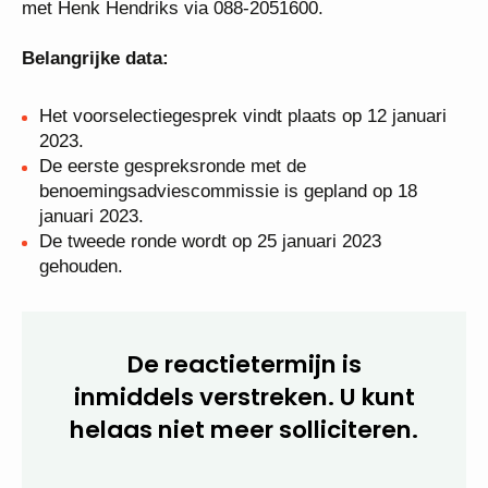
het profiel? Stuur dan je motivatie en je curriculum
vitae uiterlijk 9 januari 2023 via het
sollicitatieformulier op deze pagina. Heb je nog
vragen, neem dan contact op met Henk Hendriks via
088-2051600.
Belangrijke data:
Het voorselectiegesprek vindt plaats op 12 januari
2023.
De eerste gespreksronde met de
benoemingsadviescommissie is gepland op 18
januari 2023.
De tweede ronde wordt op 25 januari 2023
gehouden.
De reactietermijn is