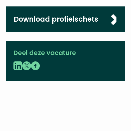
Omvang
0,8 - 1,0 fte
Sluitingsdatum
09-01-2023
Download
profielschets
Deel deze vacature