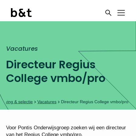
Vacatures
Directeur Regius
College vmbo/pro
erving & selectie
Vacatures
Directeur Regius College vmbo/pro
Voor Pontis Onderwijsgroep zoeken wij een
directeur van het Regius College vmbo/pro.