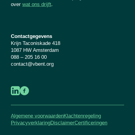
verbonden.
Samen werken we aan een
kansrijke toekomst voor kinderen en
jongeren. Lees meer over
wat ons drijft
.
Contactgegevens
Krijn Taconiskade 418
1087 HW Amsterdam
088 – 205 16 00
contact@vbent.org
Algemene voorwaarden
Klachtenregeling
Privacyverklaring
Disclaimer
Certificeringen