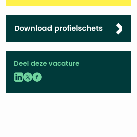
Omvang
0,8 - 1,0 fte
Sluitingsdatum
24-02-2025
Download
profielschets
Deel deze vacature