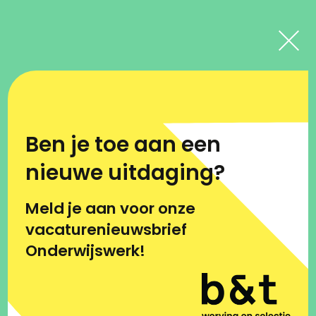
Vacatures
Ben je toe aan een
Drie leden raad van
nieuwe uitdaging?
toezicht
Meld je aan voor onze
vacaturenieuwsbrief
Werving & selectie
Vacatures
Drie leden raad van toezicht
Onderwijswerk!
SWV De Verbinding voor voortgezet onderwijs zoekt
drie leden voor de raad van toezicht, waarvan een