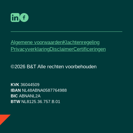
Algemene voorwaarden
Klachtenregeling
Privacyverklaring
Disclaimer
Certificeringen
©2026 B&T Alle rechten voorbehouden
KVK
36044509
IBAN
NL48ABNA0587764988
BIC
ABNANL2A
BTW
NL8125.36.757.B.01