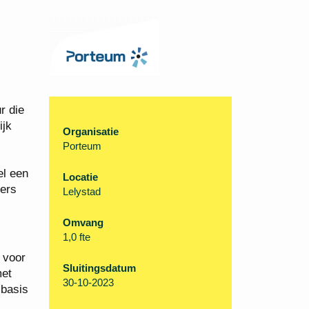
r die
ijk
Organisatie
Porteum
el een
Locatie
kers
Lelystad
Omvang
1,0 fte
 voor
Sluitingsdatum
met
30-10-2023
 basis