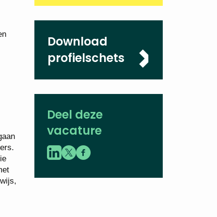
en
Download
profielschets
Deel deze
vacature
 gaan
ers.
ie
met
wijs,