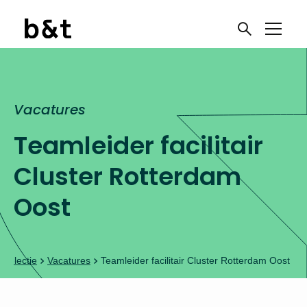
Vacatures
Ben je toe aan een
Teamleider facilitair
nieuwe uitdaging?
Cluster Rotterdam
Oost
Meld je aan voor onze
vacaturenieuwsbrief
Onderwijswerk!
 selectie
Vacatures
Teamleider facilitair Cluster Rotterdam Oost