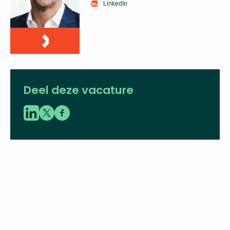
adviseur
06 43 60 32 49
gert-jan.jansen@vbent.org
LinkedIn
Deel deze vacature