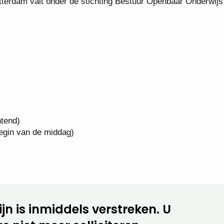
terdam valt onder de stichting Bestuur Openbaar Onderwijs
htend)
begin van de middag)
jn is inmiddels verstreken. U