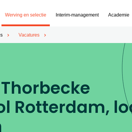
Werving en selectie
Interim-management
Academie
’s
Vacatures
 Thorbecke
l Rotterdam, lo
n