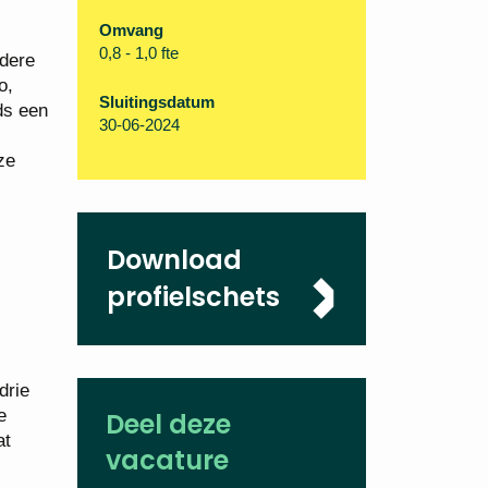
Omvang
0,8 - 1,0 fte
ndere
o,
Sluitingsdatum
ds een
30-06-2024
ze
Download
profielschets
drie
e
Deel deze
at
vacature