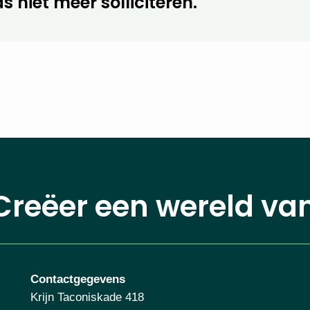
s niet meer solliciteren.
Creëer een wereld va
Contactgegevens
Krijn Taconiskade 418