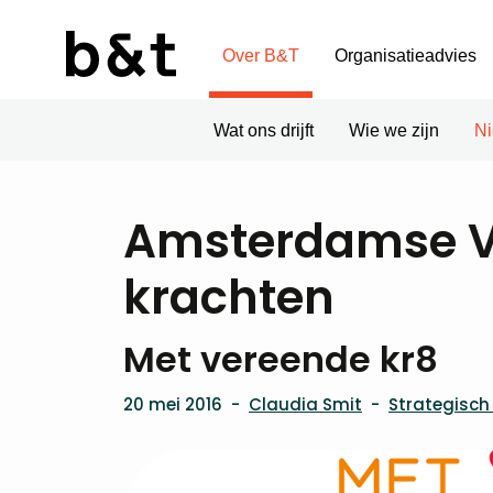
Over B&T
Organisatieadvies
Wat ons drijft
Wie we zijn
N
Amsterdamse V
krachten
Met vereende kr8
20 mei 2016
-
Claudia Smit
-
Strategisc