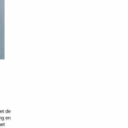
et de
ng en
het