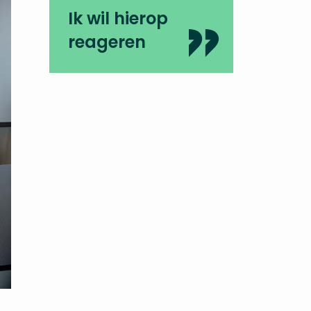
Ik wil hierop
reageren