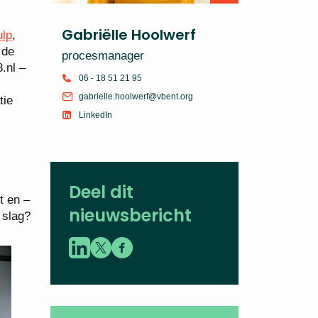
Gabriëlle Hoolwerf
ulp
,
 de
procesmanager
.nl –
06 - 18 51 21 95
gabrielle.hoolwerf@vbent.org
tie
LinkedIn
Deel dit
t en –
nieuwsbericht
 slag?