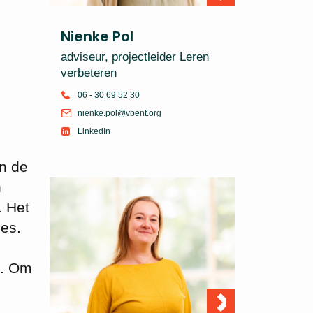
Nienke Pol
adviseur, projectleider Leren
verbeteren
06 - 30 69 52 30
nienke.pol@vbent.org
LinkedIn
n de
n
. Het
ces.
’. Om