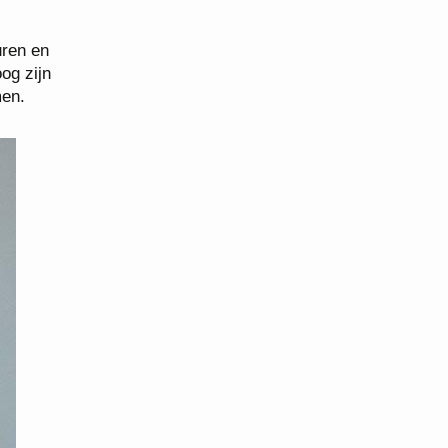
uren en
og zijn
men.