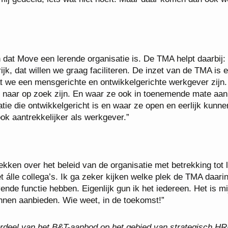
 dat Move een lerende organisatie is. De TMA helpt daarbij:
ijk, dat willen we graag faciliteren. De inzet van de TMA is 
 we een mensgerichte en ontwikkelgerichte werkgever zijn.
naar op zoek zijn. En waar ze ook in toenemende mate aan
tie die ontwikkelgericht is en waar ze open en eerlijk kunne
ok aantrekkelijker als werkgever.”
ken over het beleid van de organisatie met betrekking tot 
 álle collega’s. Ik ga zeker kijken welke plek de TMA daari
nde functie hebben. Eigenlijk gun ik het iedereen. Het is mi
nen aanbieden. Wie weet, in de toekomst!”
rdeel van het B&T-aanbod op het gebied van strategisch HR