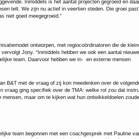
inggevende. Inmiddels is het aantal projecten gegroeid en da
en telt. We zijn nu actief in veertien steden. Die groei past 
as niet goed meegegroeid.”
isatiemodel ontworpen, met regiocoördinatoren die de klein
, vervolgt Jony. “Inmiddels hebben we ook een aantal nieuw
andelijke team. Daarvoor hebben we in- en externe mensen
van B&T met de vraag of zij kon meedenken over de volgend
n vraag ging specifiek over de TMA: welke rol zou dat inst
de mensen, maar om te kijken wat hun ontwikkeldoelen zoud
delijke team begonnen met een coachgesprek met Pauline v