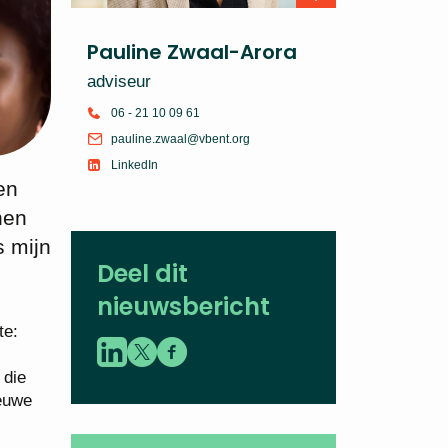
Pauline Zwaal-Arora
adviseur
06 - 21 10 09 61
pauline.zwaal@vbent.org
LinkedIn
en
nen
s mijn
Deel dit
nieuwsbericht
te:
 die
ieuwe