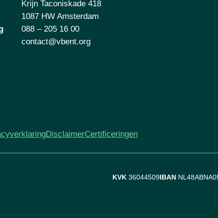
Krijn Taconiskade 418
1087 HW Amsterdam
g
088 – 205 16 00
contact@vbent.org
acyverklaring
Disclaimer
Certificeringen
KVK
36044509
IBAN
NL48ABNA0