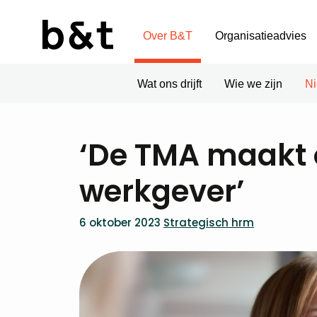
Over B&T
Organisatieadvies
Wat ons drijft
Wie we zijn
N
‘De TMA maakt o
werkgever’
6 oktober 2023
Strategisch hrm