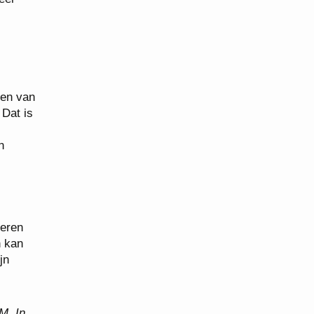
een van
 Dat is
n
leren
n kan
jn
M. In