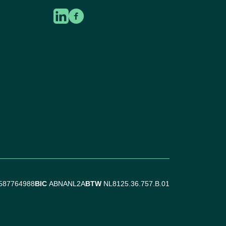
587764988
BIC
ABNANL2A
BTW
NL8125.36.757.B.01