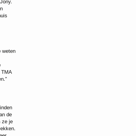
 Jony.
un
huis
e weten
e
e TMA
n.”
vinden
van de
 ze je
rekken.
eer