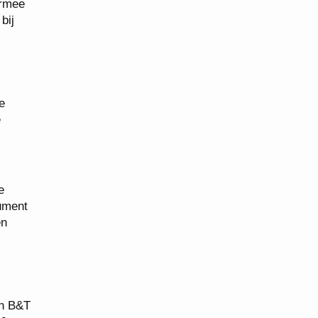
armee
bij
e
e
e
rument
en
an B&T