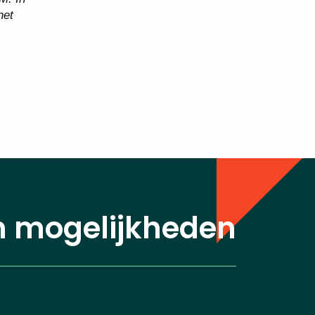
het
n mogelijkheden