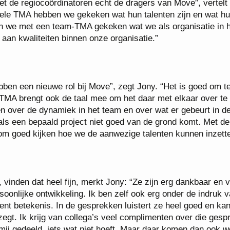
t de regiocoördinatoren echt de dragers van Move”, vertelt
duele TMA hebben we gekeken wat hun talenten zijn en wat h
n we met een team-TMA gekeken wat we als organisatie in 
 aan kwaliteiten binnen onze organisatie.”
ben een nieuwe rol bij Move”, zegt Jony. “Het is goed om t
TMA brengt ook de taal mee om het daar met elkaar over te
n over de dynamiek in het team en over wat er gebeurt in d
ls een bepaald project niet goed van de grond komt. Met d
 om goed kijken hoe we de aanwezige talenten kunnen inzette
nden dat heel fijn, merkt Jony: “Ze zijn erg dankbaar en 
soonlijke ontwikkeling. Ik ben zelf ook erg onder de indruk 
ment betekenis. In de gesprekken luistert ze heel goed en kan
 zegt. Ik krijg van collega’s veel complimenten over die gesp
mij gedeeld, iets wat niet hoeft. Maar daar komen dan ook w