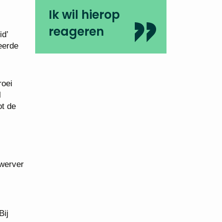
Ik wil hierop
reageren
id’
eerde
roei
l
ot de
nwerver
Bij