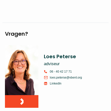
Vragen?
Loes Peterse
adviseur
06 - 40 42 17 71
loes.peterse@vbent.org
LinkedIn