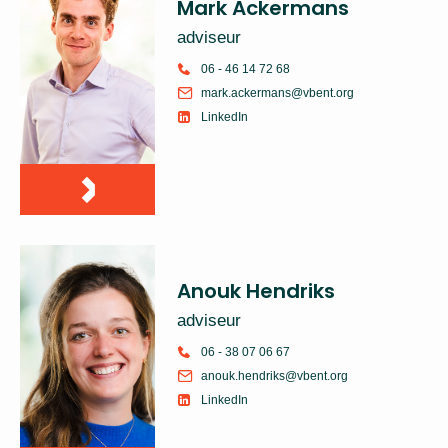
Mark Ackermans
adviseur
06 - 46 14 72 68
mark.ackermans@vbent.org
LinkedIn
Anouk Hendriks
adviseur
06 - 38 07 06 67
anouk.hendriks@vbent.org
LinkedIn