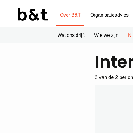
Over B&T
Organisatieadvies
Wat ons drijft
Wie we zijn
N
Inte
2 van de 2 beric