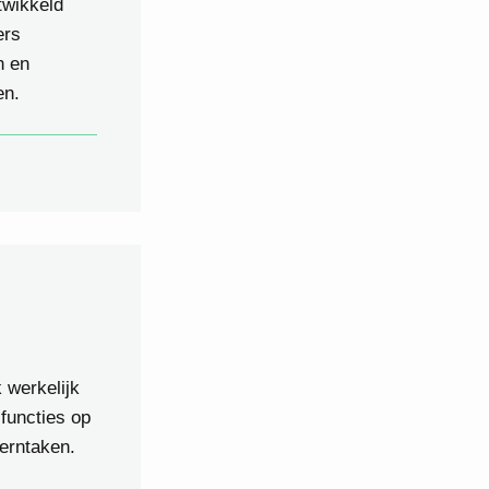
twikkeld
ers
n en
en.
 werkelijk
functies op
kerntaken.