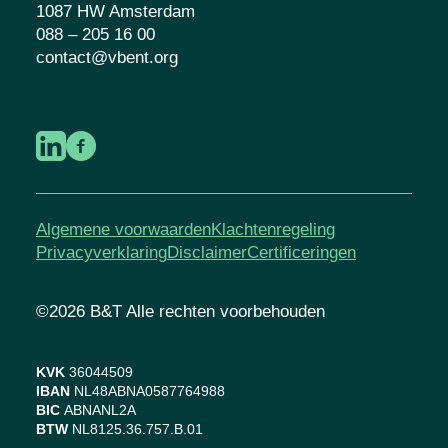
1087 HW Amsterdam
088 – 205 16 00
contact@vbent.org
Algemene voorwaarden
Klachtenregeling
Privacyverklaring
Disclaimer
Certificeringen
©2026 B&T Alle rechten voorbehouden
KVK
36044509
IBAN
NL48ABNA0587764988
BIC
ABNANL2A
BTW
NL8125.36.757.B.01