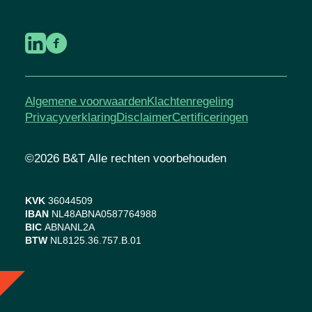
Algemene voorwaarden
Klachtenregeling
Privacyverklaring
Disclaimer
Certificeringen
©2026 B&T Alle rechten voorbehouden
KVK
36044509
IBAN
NL48ABNA0587764988
BIC
ABNANL2A
BTW
NL8125.36.757.B.01