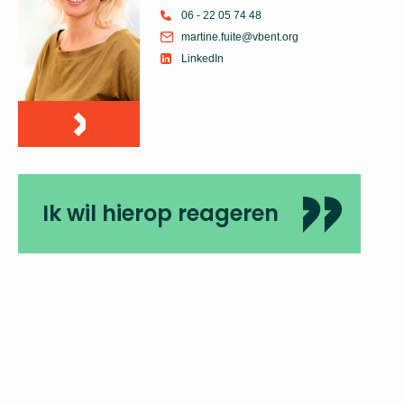
06 - 22 05 74 48
martine.fuite@vbent.org
LinkedIn
Ik wil hierop reageren