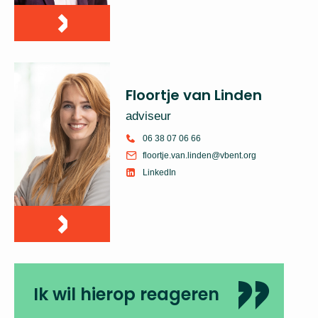
Floortje van Linden
adviseur
06 38 07 06 66
floortje.van.linden@vbent.org
LinkedIn
Ik wil hierop reageren