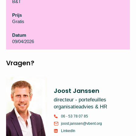
B&T
Prijs
Gratis
Datum
09/04/2026
Vragen?
Joost Janssen
directeur - portefeuilles
organisatieadvies & HR
06 - 53 78 07 85
joost.janssen@vbent.org
LinkedIn