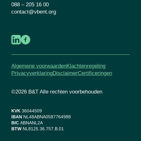
088 – 205 16 00
contact@vbent.org
Algemene voorwaarden
Klachtenregeling
Privacyverklaring
Disclaimer
Certificeringen
©2026 B&T Alle rechten voorbehouden
KVK
36044509
IBAN
NL48ABNA0587764988
BIC
ABNANL2A
BTW
NL8125.36.757.B.01