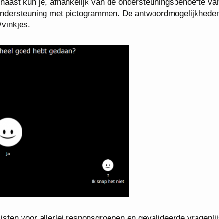
rnaast kun je, afhankelijk van de ondersteuningsbehoefte va
f ondersteuning met pictogrammen. De antwoordmogelijkhede
vinkjes.
jsten voor allerlei responsgroepen en gevalideerde vragenlij