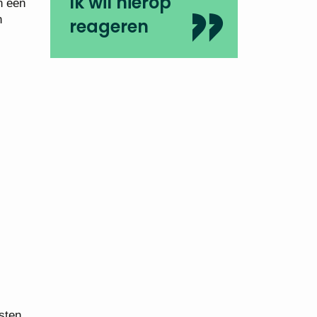
Ik wil hierop
n een
n
reageren
sten