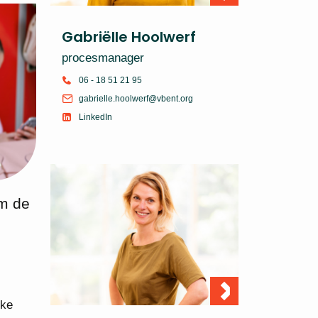
Gabriëlle Hoolwerf
procesmanager
06 - 18 51 21 95
gabrielle.hoolwerf@vbent.org
LinkedIn
om de
rke