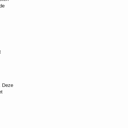
 de
t
. Deze
et