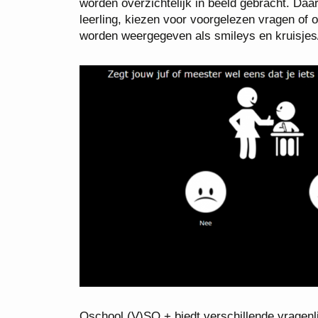
worden overzichtelijk in beeld gebracht. Daa
leerling, kiezen voor voorgelezen vragen o
worden weergegeven als smileys en kruisjes/
Qschool (V)SO + biedt verschillende vragenli