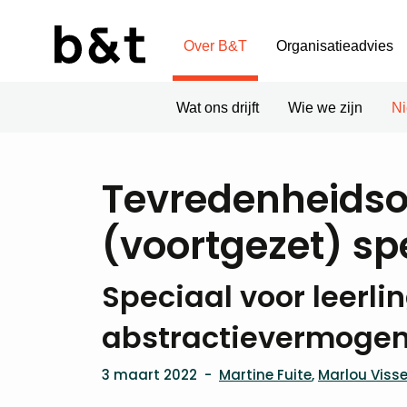
Over B&T
Organisatieadvies
Wat ons drijft
Wie we zijn
N
Tevredenheids­o
(voortgezet) sp
Speciaal voor leerl
abstractievermogen
3 maart 2022
-
Martine Fuite
,
Marlou Visse