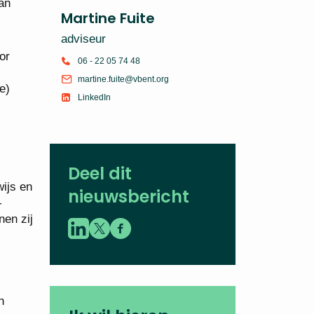
van
Martine Fuite
adviseur
or
06 - 22 05 74 48
martine.fuite@vbent.org
e)
LinkedIn
Deel dit
ijs en
nieuwsbericht
-
nen zij
n