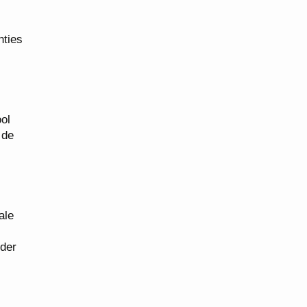
nties
ol
 de
ale
eder