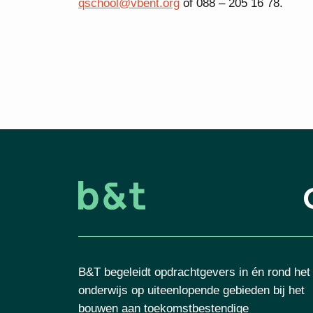
qschool@vbent.org
of 088 – 205 16 78.
B&T begeleidt opdrachtgevers in én rond het
onderwijs op uiteenlopende gebieden bij het
bouwen aan toekomstbestendige