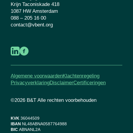
Krijn Taconiskade 418
1087 HW Amsterdam
088 – 205 16 00
contact@vbent.org
Algemene voorwaarden
Klachtenregeling
Privacyverklaring
Disclaimer
Certificeringen
©2026 B&T Alle rechten voorbehouden
KVK
36044509
IBAN
NL48ABNA0587764988
BIC
ABNANL2A