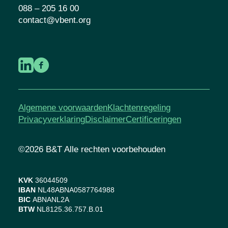
088 – 205 16 00
contact@vbent.org
Algemene voorwaarden
Klachtenregeling
Privacyverklaring
Disclaimer
Certificeringen
©2026 B&T Alle rechten voorbehouden
KVK
36044509
IBAN
NL48ABNA0587764988
BIC
ABNANL2A
BTW
NL8125.36.757.B.01