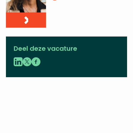
06 - 21 10 09 61
pauline.zwaal@vbent.org
LinkedIn
Deel deze vacature