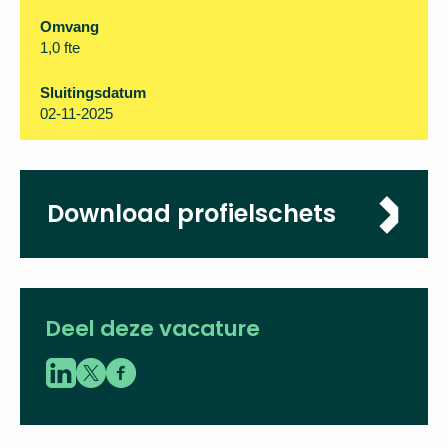
Archipel Scholen
Locatie
Vlissingen
Omvang
1,0 fte
Sluitingsdatum
02-11-2025
Download
profielschets