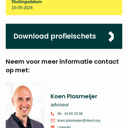
Sluitingsdatum
15-09-2024
Download profielschets
Neem voor meer
informatie
contact
op met:
Koen Plasmeijer
adviseur
06 - 43 60 33 86
koen.plasmeijer@vbent.org
LinkedIn