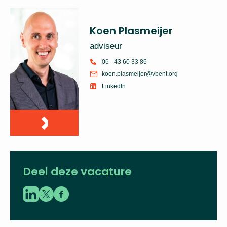
Neem voor meer
informatie
contact op met:
Koen Plasmeijer
adviseur
06 - 43 60 33 86
koen.plasmeijer@vbent.org
LinkedIn
Deel deze vacature