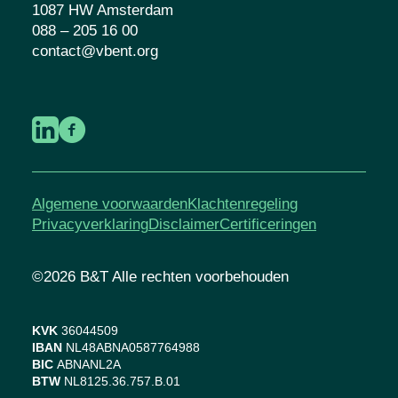
1087 HW Amsterdam
088 – 205 16 00
contact@vbent.org
Algemene voorwaarden
Klachtenregeling
Privacyverklaring
Disclaimer
Certificeringen
©2026 B&T Alle rechten voorbehouden
KVK
36044509
IBAN
NL48ABNA0587764988
BIC
ABNANL2A
BTW
NL8125.36.757.B.01