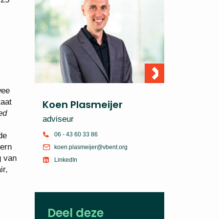
wee
taat
Koen Plasmeijer
ed
adviseur
06 - 43 60 33 86
de
tern
koen.plasmeijer@vbent.org
g van
LinkedIn
ir,
Deel deze