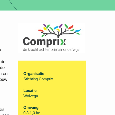
n
 de
ede
n en
Organisatie
Stichting Comprix
jouw
Locatie
Wolvega
Omvang
sis
0,8-1,0 fte