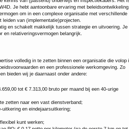
ge kennis van (passend) onderwijs en inspectiekaders. Het i
W4D. Je hebt aantoonbare ervaring met beleidsontwikkeling
 vermogen om in een complexe organisatie met verschillende
t leiden van (implementatie)projecten.
tig en schakelt makkelijk tussen strategie en uitvoering. Je
r en relativeringsvermogen belangrijk.
ertise volledig in te zetten binnen een organisatie die volop 
arbeidsvoorwaarden en een professionele werkomgeving. Zo
 en bieden wij je daarnaast onder andere:
.659,00 tot € 7.313,00 bruto per maand bij een 40-urige
 te zetten naar een vast dienstverband;
-uitkering en eindejaarsuitkering;
flexibel kunt werken;
o PO: € 0,17 netto per kilometer (na de eerste 7 km en tot