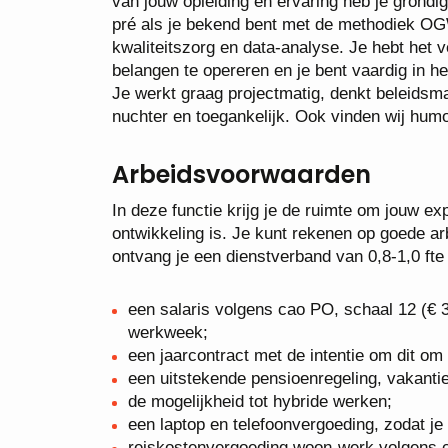
van jouw opleiding en ervaring heb je grondi
pré als je bekend bent met de methodiek OG
kwaliteitszorg en data-analyse. Je hebt het
belangen te opereren en je bent vaardig in he
Je werkt graag projectmatig, denkt beleidsma
nuchter en toegankelijk. Ook vinden wij humo
Arbeidsvoorwaarden
In deze functie krijg je de ruimte om jouw exp
ontwikkeling is. Je kunt rekenen op goede 
ontvang je een dienstverband van 0,8-1,0 fte
een salaris volgens cao PO, schaal 12 (€ 3
werkweek;
een jaarcontract met de intentie om dit om
een uitstekende pensioenregeling, vakantie
de mogelijkheid tot hybride werken;
een laptop en telefoonvergoeding, zodat je 
reiskostenvergoeding woon-werk volgens ca