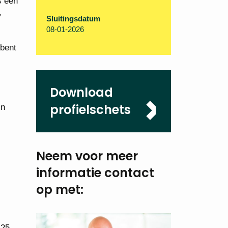
s een
,
Sluitingsdatum
08-01-2026
 bent
Download
profielschets
in
Neem voor meer
informatie
contact
op met:
 25