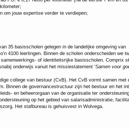
kilometer;
n om jouw expertise verder te verdiepen;
an 35 basisscholen gelegen in de landelijke omgeving van
zo’n 4100 leerlingen. Binnen de scholen onderscheiden we t
samenwerkings- of identiteitsrijke basisscholen. Comprix s
snabij onderwijs vanuit het missiestatement
‘Samen voor go
ofdige college van bestuur (CvB). Het CvB vormt samen met 
. Binnen de governancestructuur zijn het bestuur en het in
eleids- en beheerorgaan van de organisatie ter ondersteunin
dersteuning op het gebied van salarisadministratie, facilita
tszorg. Het stafbureau is gehuisvest in Wolvega.