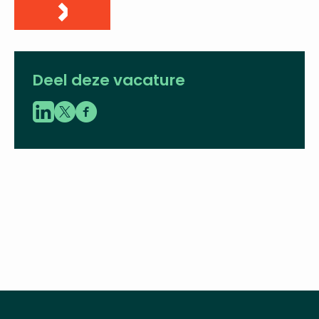
Alice Fischer
adviseur
06 - 38 07 06 58
alice.fischer@vbent.org
LinkedIn
Deel deze vacature