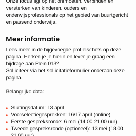
scholen in Alphen, Goirle, Hilvarenbeek, Oisterwijk
en Tilburg. We zetten ons in om voor alle ruim
23.000 leerlingen in de basisschoolleeftijd een
onderwijsaanbod te bieden dat past bij hun
ondersteuningsbehoeften.
Onze focus ligt op het ontmoeten, verbinden en
versterken van kinderen, ouders en
onderwijsprofessionals op het gebied van
buurtgericht en passend onderwijs.
Meer informatie
Lees meer in de bijgevoegde profielschets op deze
pagina. Herken je je hierin en lever je graag een
bijdrage aan Plein 013?
Solliciteer via het sollicitatieformulier onderaan deze
pagina.
Belangrijke data: