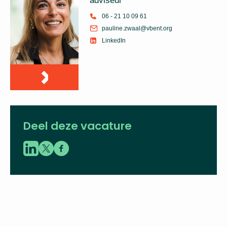
adviseur
06 - 21 10 09 61
pauline.zwaal@vbent.org
LinkedIn
Deel deze vacature