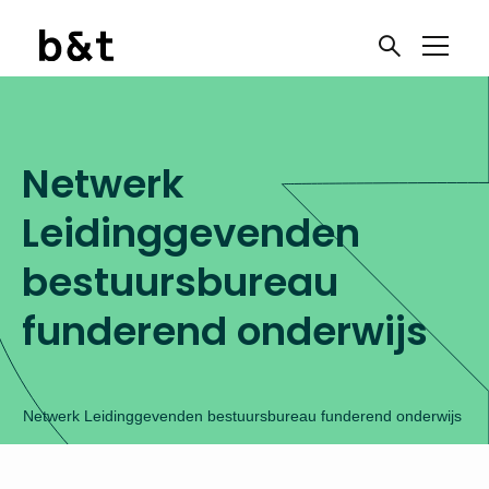
Netwerk
Leidinggevenden
bestuursbureau
funderend onderwijs
r
Netwerk Leidinggevenden bestuursbureau funderend onderwijs