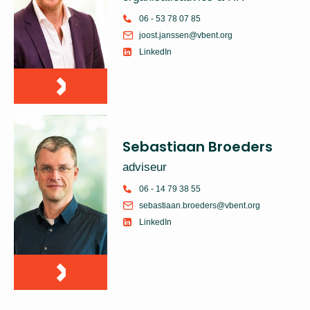
06 - 53 78 07 85
joost.janssen@vbent.org
LinkedIn
Sebastiaan Broeders
adviseur
06 - 14 79 38 55
sebastiaan.broeders@vbent.org
LinkedIn