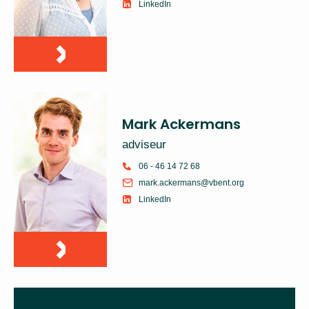
LinkedIn
Mark Ackermans
adviseur
06 - 46 14 72 68
mark.ackermans@vbent.org
LinkedIn