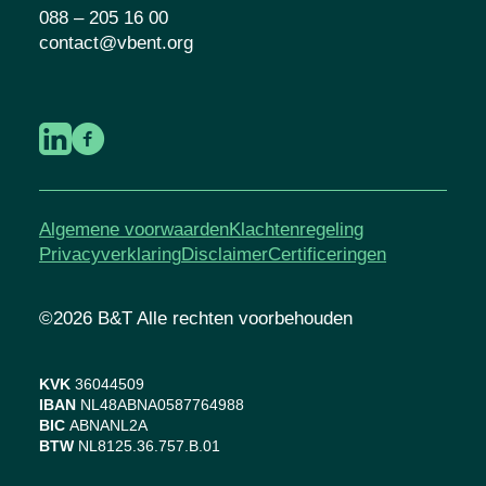
088 – 205 16 00
contact@vbent.org
Algemene voorwaarden
Klachtenregeling
Privacyverklaring
Disclaimer
Certificeringen
©2026 B&T Alle rechten voorbehouden
KVK
36044509
IBAN
NL48ABNA0587764988
BIC
ABNANL2A
BTW
NL8125.36.757.B.01