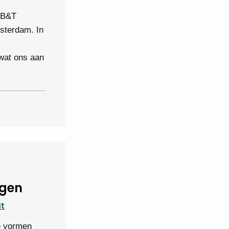
 B&T
sterdam. In
wat ons aan
ngen
it
e vormen