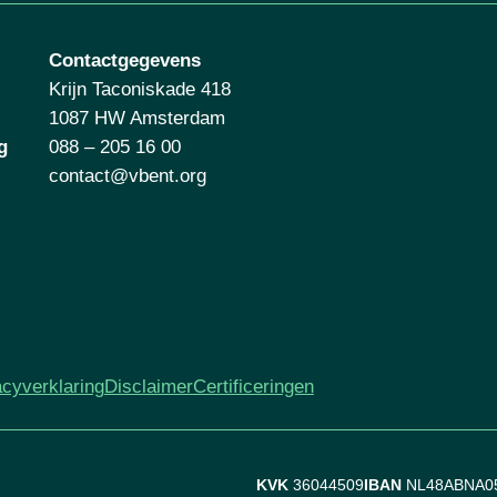
Contactgegevens
Krijn Taconiskade 418
1087 HW Amsterdam
g
088 – 205 16 00
contact@vbent.org
acyverklaring
Disclaimer
Certificeringen
KVK
36044509
IBAN
NL48ABNA0