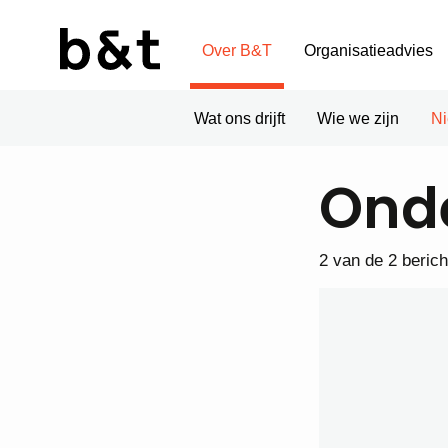
Over B&T
Organisatieadvies
Wat ons drijft
Wie we zijn
N
Onde
2 van de 2 beric