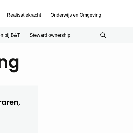
Realisatiekracht
Onderwijs en Omgeving
n bij B&T
Steward ownership
ing
raren,