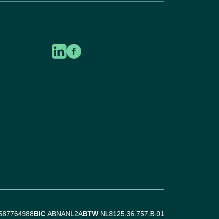
587764988
BIC
ABNANL2A
BTW
NL8125.36.757.B.01