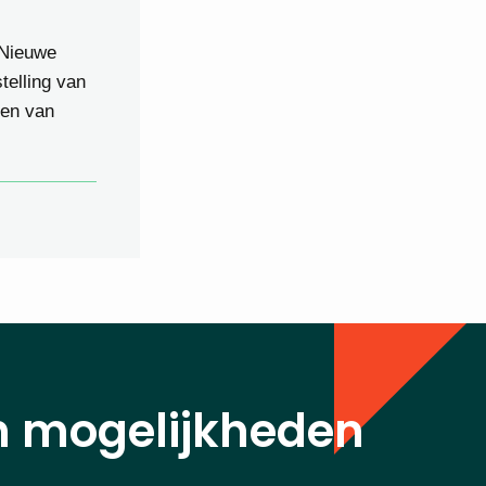
 Nieuwe
telling van
men van
n mogelijkheden