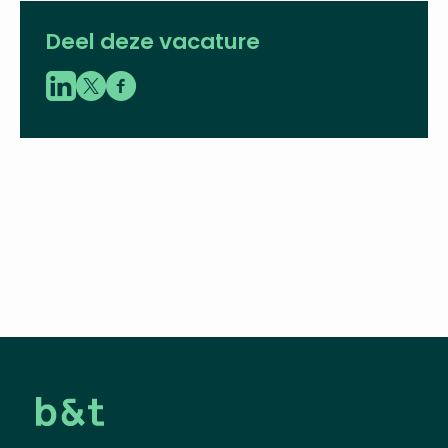
06 - 43 60 35 71
sascha.baggerman@vbent.org
LinkedIn
Deel deze vacature