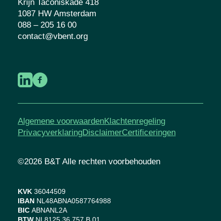
Krijn Taconiskade 418
1087 HW Amsterdam
088 – 205 16 00
contact@vbent.org
Algemene voorwaarden
Klachtenregeling
Privacyverklaring
Disclaimer
Certificeringen
©2026 B&T Alle rechten voorbehouden
KVK
36044509
IBAN
NL48ABNA0587764988
BIC
ABNANL2A
BTW
NL8125.36.757.B.01