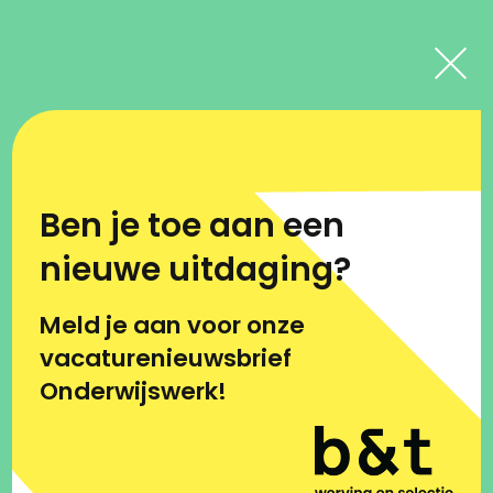
Vacatures
Ben je toe aan een
Afdelingsdirecteur PO
nieuwe uitdaging?
Montessori Campus
0-18
Meld je aan voor onze
vacaturenieuwsbrief
Onderwijswerk!
ectie
Vacatures
Afdelingsdirecteur PO Montessori Campus 0-18