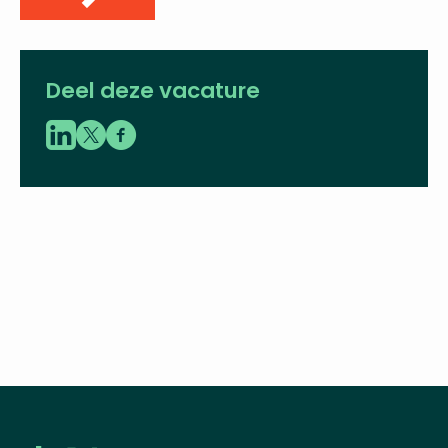
koen.plasmeijer@vbent.org
LinkedIn
Deel deze vacature