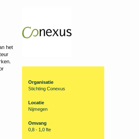
an het
teur
rken.
or
Organisatie
Stichting Conexus
Locatie
Nijmegen
Omvang
0,8 - 1,0 fte