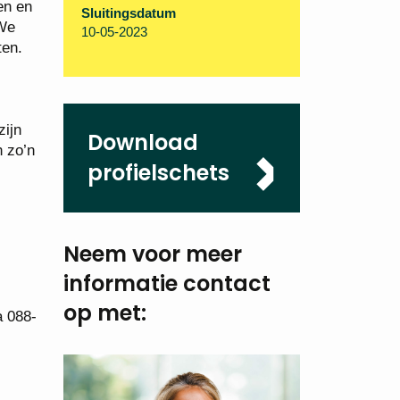
en en
Sluitingsdatum
 We
10-05-2023
ten.
zijn
Download
n zo’n
profielschets
Neem voor meer
informatie
contact
op met:
a 088-