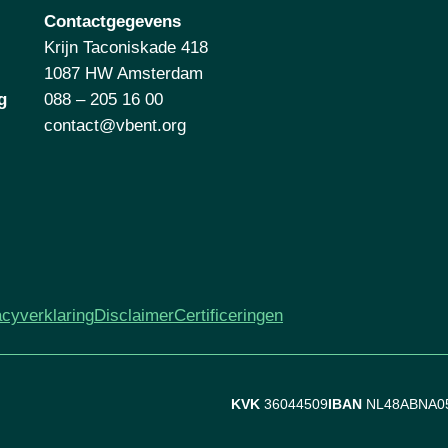
Contactgegevens
Krijn Taconiskade 418
1087 HW Amsterdam
g
088 – 205 16 00
contact@vbent.org
acyverklaring
Disclaimer
Certificeringen
KVK
36044509
IBAN
NL48ABNA0