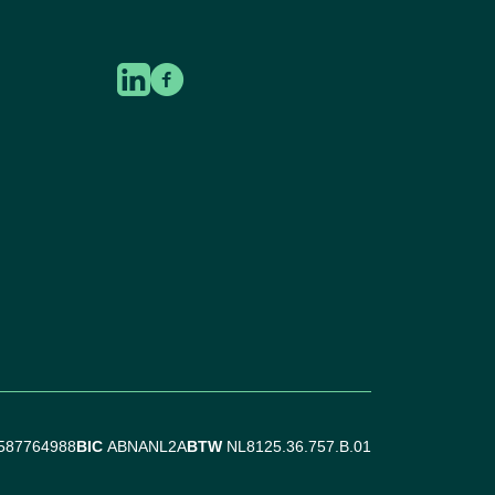
587764988
BIC
ABNANL2A
BTW
NL8125.36.757.B.01