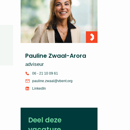
Pauline Zwaal-Arora
adviseur
06 - 21 10 09 61
pauline.zwaal@vbent.org
LinkedIn
Deel deze
vacature