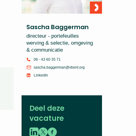
Sascha Baggerman
directeur - portefeuilles
werving & selectie, omgeving
& communicatie
06 - 43 60 35 71
sascha.baggerman@vbent.org
LinkedIn
Deel deze
vacature