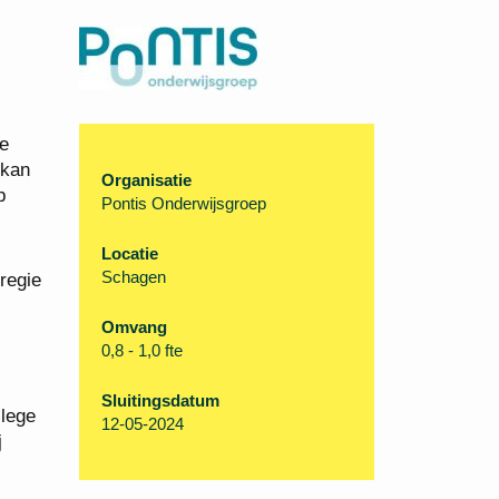
ie
 kan
Organisatie
p
Pontis Onderwijsgroep
Locatie
Schagen
regie
Omvang
0,8 - 1,0 fte
Sluitingsdatum
llege
12-05-2024
j