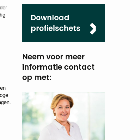
rder
dig
Download
profielschets
Neem voor meer
informatie
contact
op met:
 en
hoge
ingen.