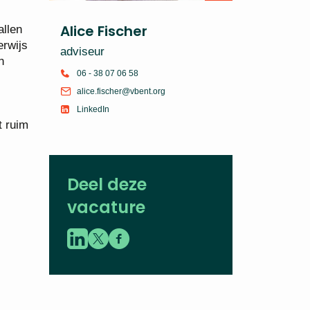
Alice Fischer
allen
erwijs
adviseur
n
06 - 38 07 06 58
alice.fischer@vbent.org
LinkedIn
t ruim
Deel deze
vacature