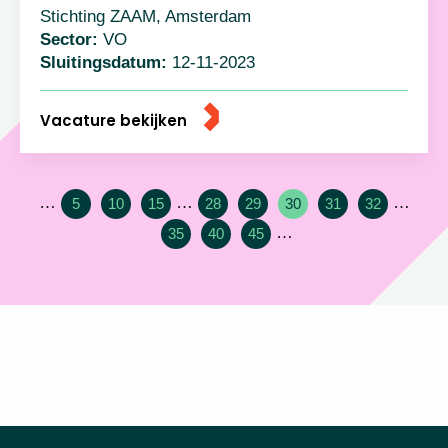
Stichting ZAAM, Amsterdam
Sector:
VO
Sluitingsdatum:
12-11-2023
Vacature bekijken
…
…
…
5
10
15
28
29
30
31
32
…
35
40
45