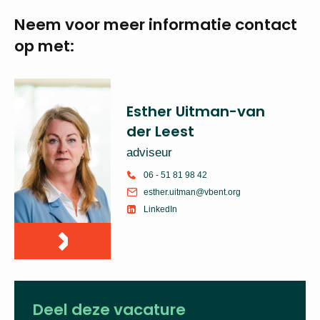
Neem voor meer
informatie
contact
op met:
Esther Uitman-van
der Leest
adviseur
06 - 51 81 98 42
esther.uitman@vbent.org
LinkedIn
Deel deze vacature