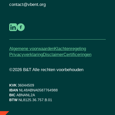
contact@vbent.org
Algemene voorwaarden
Klachtenregeling
Privacyverklaring
Disclaimer
Certificeringen
©2026 B&T Alle rechten voorbehouden
KVK
36044509
IBAN
NL48ABNA0587764988
BIC
ABNANL2A
BTW
NL8125.36.757.B.01