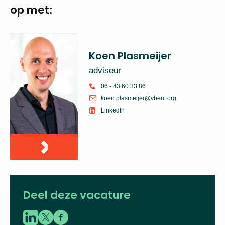
profielschets
Neem voor meer
informatie
contact op met:
Koen Plasmeijer
adviseur
06 - 43 60 33 86
koen.plasmeijer@vbent.org
LinkedIn