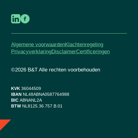
Algemene voorwaarden
Klachtenregeling
Privacyverklaring
Disclaimer
Certificeringen
©2026 B&T Alle rechten voorbehouden
KVK
36044509
IBAN
NL48ABNA0587764988
BIC
ABNANL2A
BTW
NL8125.36.757.B.01