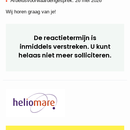
(middag/avond)
Tweede gespreksronde met opdracht/casuïstiek:
18 mei 2026 (ochtend/middag)
Arbeidsvoorwaardengesprek: 26 mei 2026
Wij horen graag van je!
De reactietermijn is
inmiddels verstreken. U kunt
helaas niet meer
solliciteren.