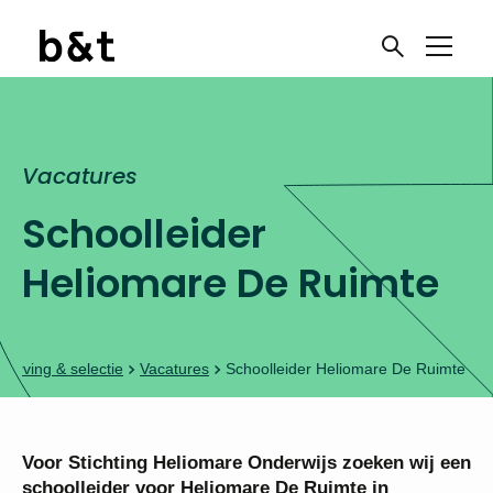
Vacatures
Ben je toe aan een
Schoolleider
nieuwe uitdaging?
Heliomare De Ruimte
Meld je aan voor onze
vacaturenieuwsbrief
Werving & selectie
Vacatures
Schoolleider Heliomare De Ruimte
Onderwijswerk!
Voor Stichting Heliomare Onderwijs zoeken wij
een schoolleider voor Heliomare De Ruimte in