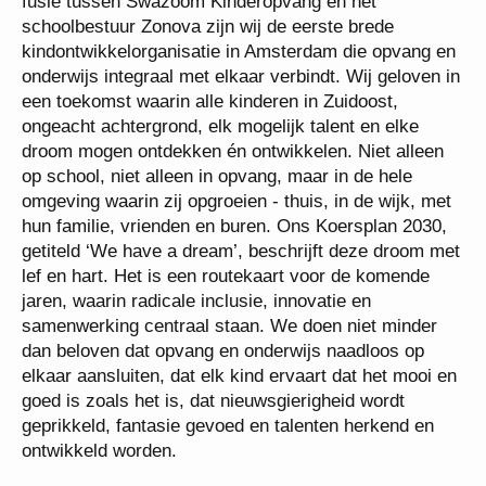
belichaming van een krachtige droom. Geboren uit
de fusie tussen Swazoom Kinderopvang en het
schoolbestuur Zonova zijn wij de eerste brede
kindontwikkelorganisatie in Amsterdam die opvang
en onderwijs integraal met elkaar verbindt. Wij
geloven in een toekomst waarin alle kinderen in
Zuidoost, ongeacht achtergrond, elk mogelijk talent
en elke droom mogen ontdekken én ontwikkelen.
Niet alleen op school, niet alleen in opvang, maar in
de hele omgeving waarin zij opgroeien - thuis, in de
wijk, met hun familie, vrienden en buren. Ons
Koersplan 2030, getiteld ‘We have a dream’,
beschrijft deze droom met lef en hart. Het is een
routekaart voor de komende jaren, waarin radicale
inclusie, innovatie en samenwerking centraal staan.
We doen niet minder dan beloven dat opvang en
onderwijs naadloos op elkaar aansluiten, dat elk
kind ervaart dat het mooi en goed is zoals het is, dat
nieuwsgierigheid wordt geprikkeld, fantasie gevoed
en talenten herkend en ontwikkeld worden.