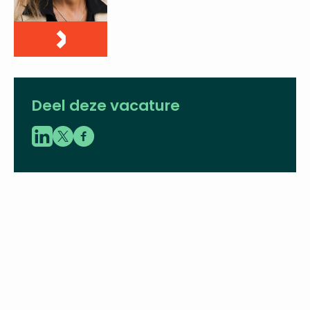
06 - 21 10 09 61
pauline.zwaal@vbent.org
LinkedIn
Deel deze vacature