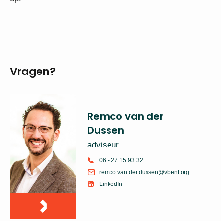
Vragen?
Remco van der
Dussen
adviseur
06 - 27 15 93 32
remco.van.der.dussen@vbent.org
LinkedIn