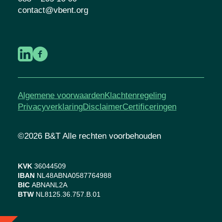
contact@vbent.org
Algemene voorwaarden
Klachtenregeling
Privacyverklaring
Disclaimer
Certificeringen
©2026 B&T Alle rechten voorbehouden
KVK
36044509
IBAN
NL48ABNA0587764988
BIC
ABNANL2A
BTW
NL8125.36.757.B.01