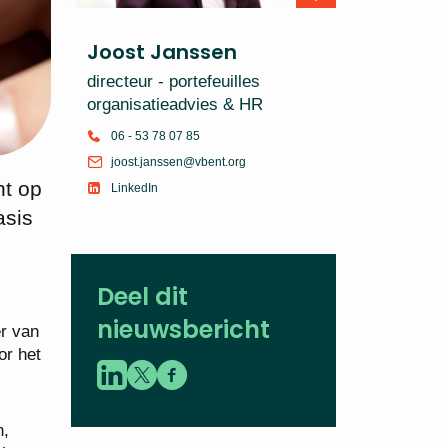
Joost Janssen
directeur - portefeuilles
organisatieadvies & HR
06 - 53 78 07 85
joost.janssen@vbent.org
ht op
LinkedIn
asis
e
Deel dit
nieuwsbericht
r van
or het
n,