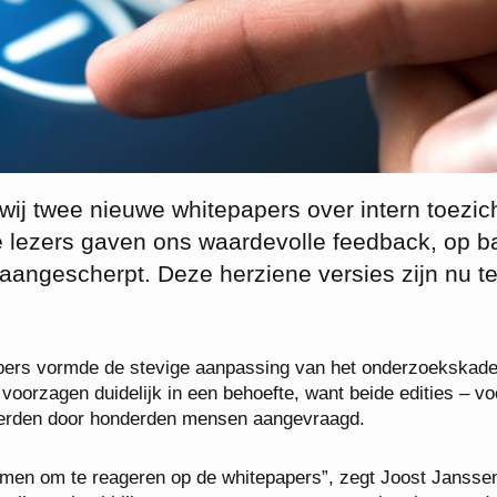
ij twee nieuwe whitepapers over intern toezic
de lezers gaven ons waardevolle feedback, op b
aangescherpt. Deze herziene versies zijn nu t
papers vormde de stevige aanpassing van het onderzoekskade
voorzagen duidelijk in een behoefte, want beide edities – vo
 werden door honderden mensen aangevraagd.
omen om te reageren op de whitepapers”, zegt Joost Jansse