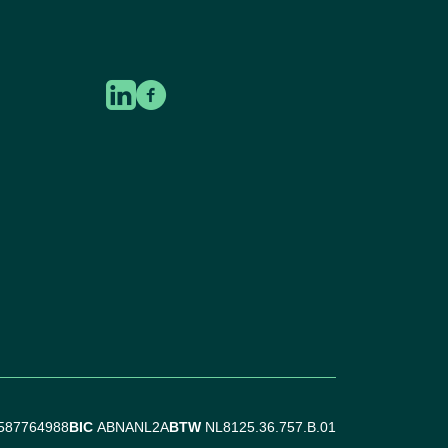
587764988
BIC
ABNANL2A
BTW
NL8125.36.757.B.01