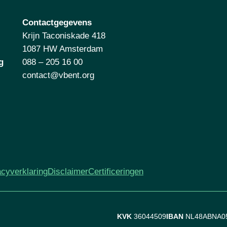
Contactgegevens
Krijn Taconiskade 418
1087 HW Amsterdam
g
088 – 205 16 00
contact@vbent.org
acyverklaring
Disclaimer
Certificeringen
KVK
36044509
IBAN
NL48ABNA0