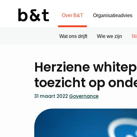
Over B&T
Organisatieadvies
Wat ons drijft
Wie we zijn
N
Herziene whitep
toezicht op onde
31 maart 2022
Governance