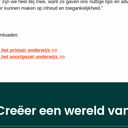
 zijn we heel blij mee, want ze gaven ons nuttige tips en ad
 kunnen maken op inhoud en toegankelijkheid.”
wnloaden:
n het primair onderwijs >>
n het voortgezet onderwijs >>
Creëer een wereld va