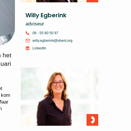
Willy Egberink
adviseur
06 - 55 80 50 97
willy.egberink@vbent.org
LinkedIn
 het
uari
et
e kom
Maar
m