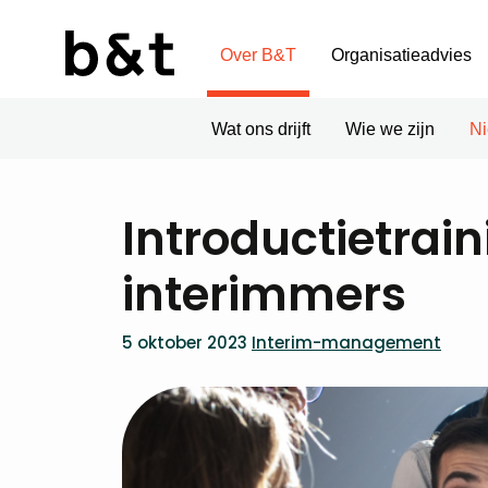
Over B&T
Organisatieadvies
Wat ons drijft
Wie we zijn
N
Introductietrai
interimmers
5 oktober 2023
Interim-management