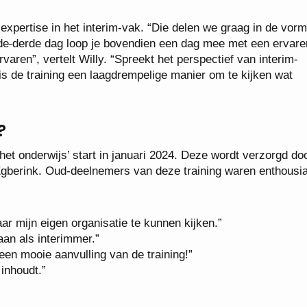
xpertise in het interim-vak. “Die delen we graag in de vor
de
derde dag loop je bovendien een dag mee met een ervare
rvaren”, vertelt Willy. “Spreekt het perspectief van interim-
 is de training een laagdrempelige manier om te kijken wat
?
n het onderwijs’ start in januari 2024. Deze wordt verzorgd do
 Egberink. Oud-deelnemers van deze training waren enthousi
ar mijn eigen organisatie te kunnen kijken.”
aan als interimmer.”
n mooie aanvulling van de training!”
inhoudt.”