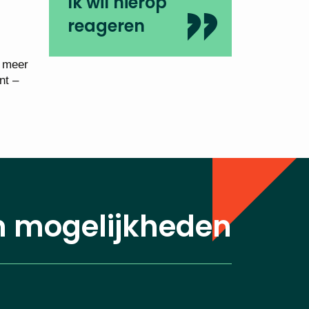
Ik wil hierop
reageren
e meer
nt –
n mogelijkheden