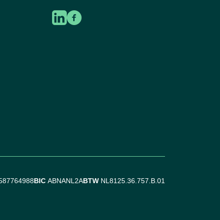
587764988
BIC
ABNANL2A
BTW
NL8125.36.757.B.01