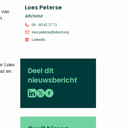
Loes Peterse
m van
adviseur
n
06 - 40 42 17 71
loes.peterse@vbent.org
LinkedIn
or Loes
Deel dit
ast en
nieuwsbericht