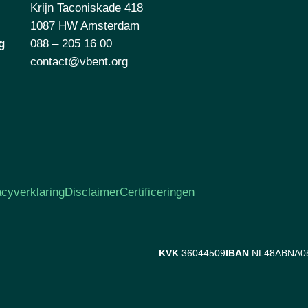
Krijn Taconiskade 418
1087 HW Amsterdam
g
088 – 205 16 00
contact@vbent.org
acyverklaring
Disclaimer
Certificeringen
KVK
36044509
IBAN
NL48ABNA0