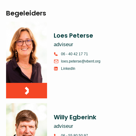
Begeleiders
Loes Peterse
adviseur
06 - 40 42 17 71
loes.peterse@vbent.org
LinkedIn
Willy Egberink
adviseur
06 - 55 80 50 97