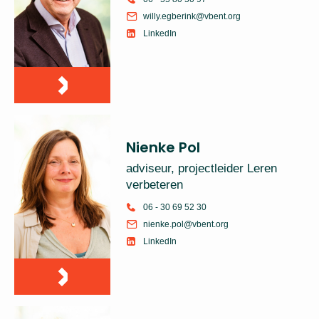
willy.egberink@vbent.org
LinkedIn
Nienke Pol
adviseur, projectleider Leren
verbeteren
06 - 30 69 52 30
nienke.pol@vbent.org
LinkedIn